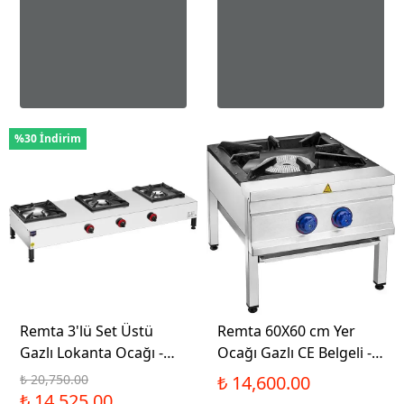
%30 İndirim
Remta 3'lü Set Üstü
Remta 60X60 cm Yer
Gazlı Lokanta Ocağı -
Ocağı Gazlı CE Belgeli -
CEJ24
CEJ31
₺ 20,750.00
₺ 14,600.00
₺ 14,525.00