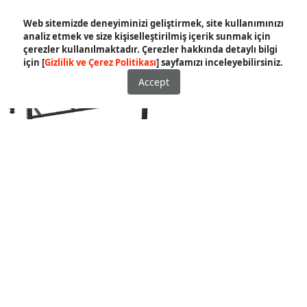
%23 İndirim
Web sitemizde deneyiminizi geliştirmek, site kullanımınızı
analiz etmek ve size kişiselleştirilmiş içerik sunmak için
çerezler kullanılmaktadır. Çerezler hakkında detaylı bilgi
için [
Gizlilik ve Çerez Politikası
] sayfamızı inceleyebilirsiniz.
Accept
İptal
Remta 2'li Ayaklı Gazlı
Remta 3'lü Setüstü Gazlı
Lokanta Ocağı - CEJ23
Lokanta Ocağı - CEJ24S
₺ 15,450.00
₺ 21,410.00
₺ 16,545.00