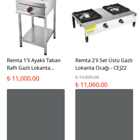
Remta 1'li Ayaklı Taban
Remta 2'li Set Üstü Gazlı
Raflı Gazlı Lokanta
Lokanta Ocağı - CEJ22
Ocağı - CEJ21L
₺ 11,000.00
₺ 15,800.00
₺ 11,060.00