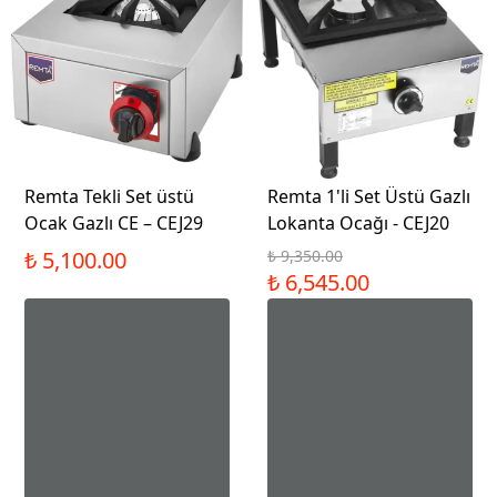
Remta Tekli Set üstü
Remta 1'li Set Üstü Gazlı
Ocak Gazlı CE – CEJ29
Lokanta Ocağı - CEJ20
₺ 5,100.00
₺ 9,350.00
₺ 6,545.00