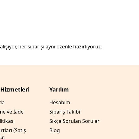
Lokanta Ocakları
lışıyor, her siparişi aynı özenle hazırlıyoruz.
 Hizmetleri
Yardım
da
Hesabım
me ve İade
Sipariş Takibi
litikası
Sıkça Sorulan Sorular
tları (Satış
Blog
i)