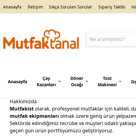
Anasayfa
İletişim
Sıkça Sorulan Sorular
Sipariş Takibi
H
Çay
Döner
Tost
Anasayfa
Iz
Kazanları
Ocağı
Makinesi
Hakkımızda
Narenciye Sıkacağı
Sosislik
Mutfakist
olarak, profesyonel mutfaklar için kaliteli,
mutfak ekipmanları
olmak üzere geniş ürün yelpazemi
Sektörde edindiğimiz tecrübe ve müşteri odaklı yaklaşımı
geçen gün ürün portföyümüzü geliştiriyoruz.