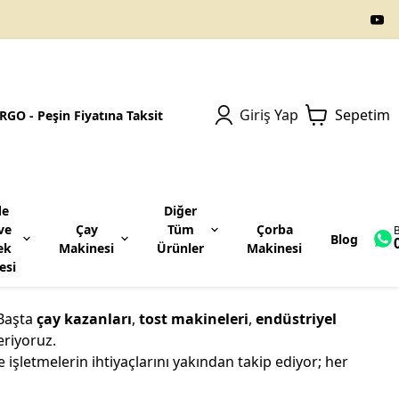
Giriş Yap
Sepetim
GO - Peşin Fiyatına Taksit
le
Diğer
ve
Çay
Tüm
Çorba
B
Blog
ek
Makinesi
Ürünler
Makinesi
esi
Çikolata Eritme Makinesi
Pişirme Ocakları
 Başta
çay kazanları
,
tost makineleri
,
endüstriyel
eriyoruz.
Taban Raflı
 işletmelerin ihtiyaçlarını yakından takip ediyor; her
Set Üstü Ocaklar
Elektrikli Pleyt Ocak