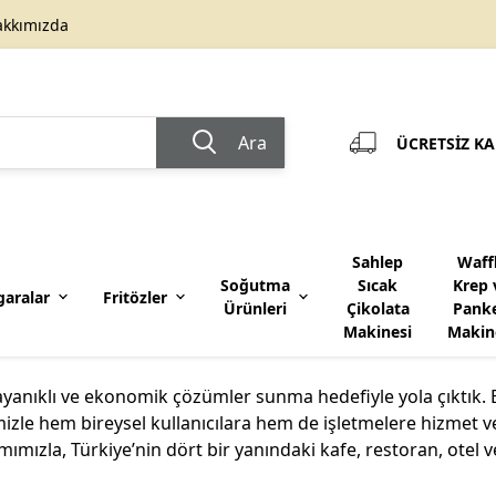
akkımızda
Ara
ÜCRETSİZ KAR
Sahlep
Waff
Soğutma
Sıcak
Krep 
garalar
Fritözler
Ürünleri
Çikolata
Pank
Makinesi
Makin
Benmari
Blender
 dayanıklı ve ekonomik çözümler sunma hedefiyle yola çıktık.
zle hem bireysel kullanıcılara hem de işletmelere hizmet v
mızla, Türkiye’nin dört bir yanındaki kafe, restoran, otel ve