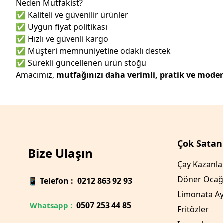
Neden Mutfakist?
✅ Kaliteli ve güvenilir ürünler
✅ Uygun fiyat politikası
✅ Hızlı ve güvenli kargo
✅ Müşteri memnuniyetine odaklı destek
✅ Sürekli güncellenen ürün stoğu
Amacımız,
mutfağınızı daha verimli, pratik ve mode
Çok Satan
Bize Ulaşın
Çay Kazanla
Döner Ocağ
📱
Telefon : 0212 863 92 93
Limonata Ay
0
507 253 44 85
Whatsapp :
Fritözler