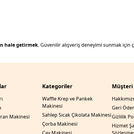
rn hale getirmek
. Güvenilir alışveriş deneyimi sunmak için ça
lar
Kategoriler
Müşteri
rı
Waffle Krep ve Pankek
Hakkımız
Makinesi
ı
Geri Öde
Sahlep Sıcak Çikolata Makinesi
ran Makinesi
Gizlilik Po
Çorba Makinesi
Hizmet Şar
Çay Makinesi
Sözleşmes