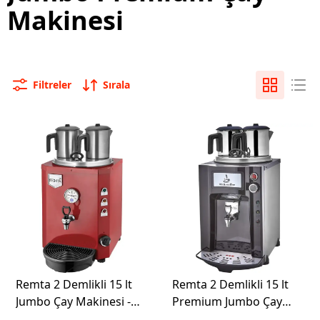
Makinesi
Filtreler
Sırala
Remta 2 Demlikli 15 lt
Remta 2 Demlikli 15 lt
Jumbo Çay Makinesi -
Premium Jumbo Çay
DE12
Makinesi - DE12P