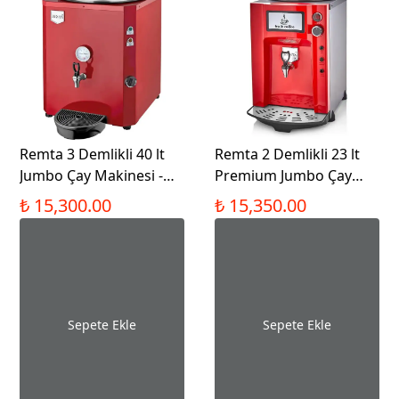
Remta 3 Demlikli 40 lt
Remta 2 Demlikli 23 lt
Jumbo Çay Makinesi -
Premium Jumbo Çay
DE10
Makinesi Şamandıralı -
₺ 15,300.00
₺ 15,350.00
DE11SP
Sepete Ekle
Sepete Ekle