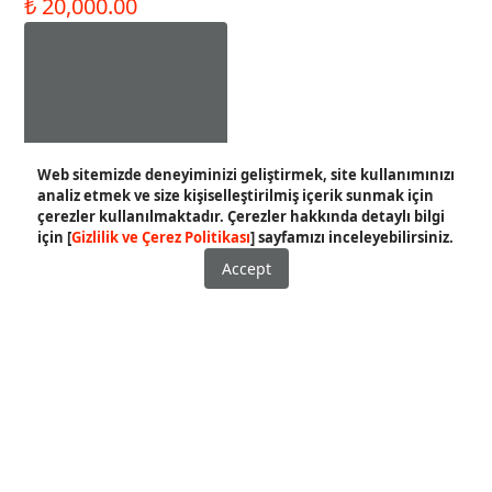
₺ 20,000.00
DE10SP
Sepete Ekle
Web sitemizde deneyiminizi geliştirmek, site kullanımınızı
analiz etmek ve size kişiselleştirilmiş içerik sunmak için
çerezler kullanılmaktadır. Çerezler hakkında detaylı bilgi
için [
Gizlilik ve Çerez Politikası
] sayfamızı inceleyebilirsiniz.
Accept
İptal