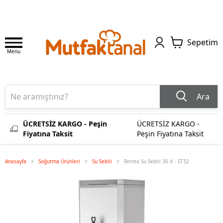
Sepetim
Menu
Ara
ÜCRETSİZ KARGO - Peşin
ÜCRETSİZ KARGO -
Fiyatına Taksit
Peşin Fiyatına Taksit
Anasayfa
Soğutma Ürünleri
Su Sebili
Remta Su Sebili 36 lt - ST32