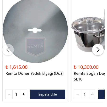
₺ 1,615.00
₺ 10,300.00
Remta Döner Yedek Bıçağı (Düz)
Remta Soğan Doğ
SE10
Sepete Ekle