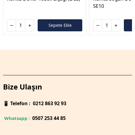
SE10
Sepete Ekle
Bize Ulaşın
📱
Telefon : 0212 863 92 93
0
507 253 44 85
Whatsapp :