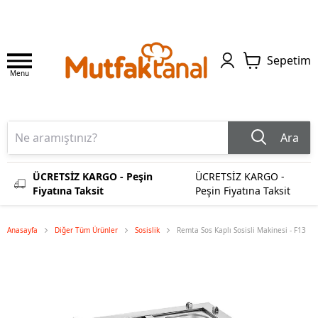
Sepetim
Menu
Ara
ÜCRETSİZ KARGO - Peşin
ÜCRETSİZ KARGO -
Fiyatına Taksit
Peşin Fiyatına Taksit
Anasayfa
Diğer Tüm Ürünler
Sosislik
Remta Sos Kaplı Sosisli Makinesi - F13