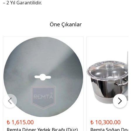
– 2 Yıl Garantilidir.
Öne Çıkanlar
₺ 1,615.00
₺ 10,300.00
Remta Döner Yedek Bıçağı (Düz)
Remta Soğan Doğ