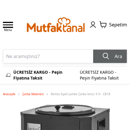
Sepetim
Menu
Ara
ÜCRETSİZ KARGO - Peşin
ÜCRETSİZ KARGO -
Fiyatına Taksit
Peşin Fiyatına Taksit
Anasayfa
Çorba Makinesi
Remta Siyah Jumbo Çorba Isıtıcı 9 lt - CB18