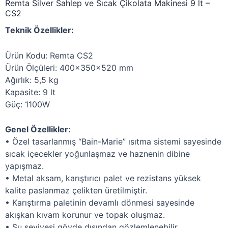
Remta Silver Sahlep ve Sıcak Çikolata Makinesi 9 lt –
CS2
Teknik Özellikler:
Ürün Kodu: Remta CS2
Ürün Ölçüleri: 400x350x520 mm
Ağırlık: 5,5 kg
Kapasite: 9 lt
Güç: 1100W
Genel Özellikler:
• Özel tasarlanmış “Bain-Marie” ısıtma sistemi sayesinde
sıcak içecekler yoğunlaşmaz ve haznenin dibine
yapışmaz.
• Metal aksam, karıştırıcı palet ve rezistans yüksek
kalite paslanmaz çelikten üretilmiştir.
• Karıştırma paletinin devamlı dönmesi sayesinde
akışkan kıvam korunur ve topak oluşmaz.
• Su seviyesi gövde dışından gözlemlenebilir.