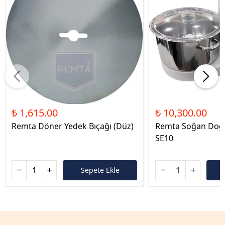
₺ 1,615.00
₺ 10,300.00
Remta Döner Yedek Bıçağı (Düz)
Remta Soğan Doğ
SE10
Sepete Ekle