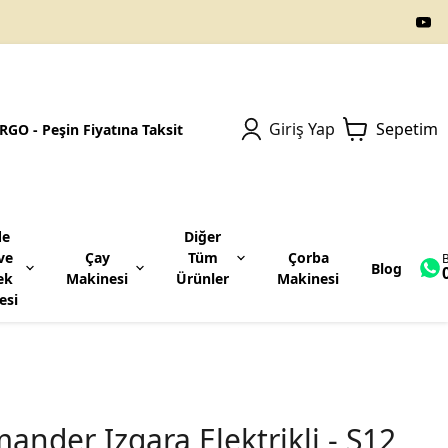
Giriş Yap
Sepetim
GO - Peşin Fiyatına Taksit
le
Diğer
ve
Çay
Tüm
Çorba
B
Blog
ek
Makinesi
Ürünler
Makinesi
esi
Çikolata Eritme Makinesi
Pişirme Ocakları
Taban Raflı
Set Üstü Ocaklar
nder Izgara Elektrikli - S12
Elektrikli Pleyt Ocak