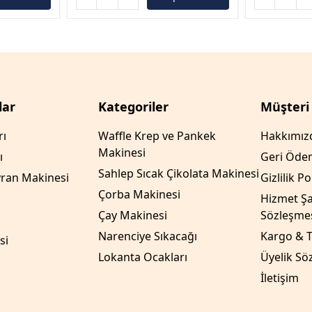
lar
Kategoriler
Müşteri
rı
Waffle Krep ve Pankek
Hakkımız
Makinesi
ı
Geri Öde
Sahlep Sıcak Çikolata Makinesi
ran Makinesi
Gizlilik Po
Çorba Makinesi
Hizmet Şar
Çay Makinesi
Sözleşmes
Narenciye Sıkacağı
Kargo & T
si
Lokanta Ocakları
Üyelik Sö
İletişim