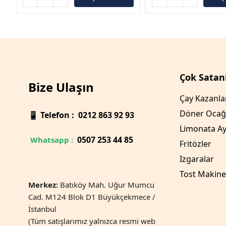
Çok Satan
Bize Ulaşın
Çay Kazanla
Döner Ocağ
📱
Telefon : 0212 863 92 93
Limonata Ay
0
507 253 44 85
Whatsapp :
Fritözler
Izgaralar
Tost Makine
Merkez:
Batıköy Mah. Uğur Mumcu
Cad. M124 Blok D1 Büyükçekmece /
İstanbul
(Tüm satışlarımız yalnızca resmi web