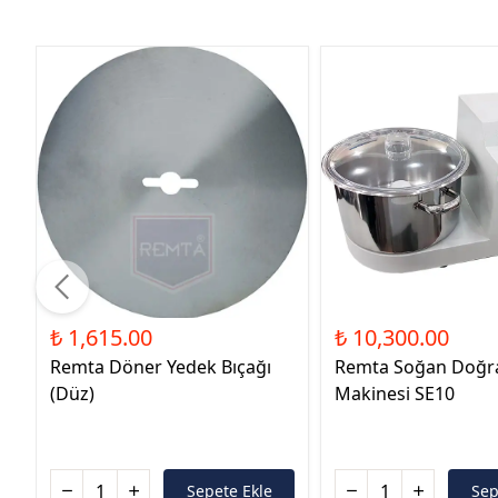
₺ 1,615.00
₺ 10,300.00
Remta Döner Yedek Bıçağı
Remta Soğan Doğ
(Düz)
Makinesi SE10
Sepete Ekle
Sep