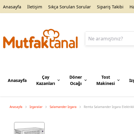
Anasayfa
İletişim
Sıkça Sorulan Sorular
Sipariş Takibi
H
Çay
Döner
Tost
Anasayfa
Iz
Kazanları
Ocağı
Makinesi
Narenciye Sıkacağı
Sosislik
Anasayfa
Izgaralar
Salamander Izgara
Remta Salamander Izgara Elektrikli