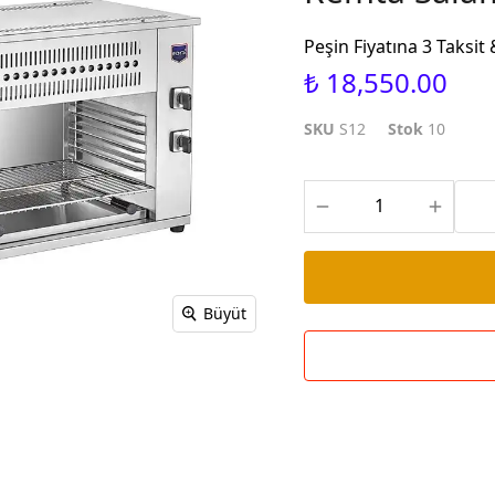
Peşin Fiyatına 3 Taksi
₺ 18,550.00
SKU
S12
Stok
10
Büyüt