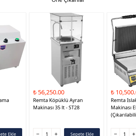
₺ 56,250.00
₺ 10,500
rama
Remta Köpüklü Ayran
Remta Isl
Makinası 35 lt - ST28
Makinası El
(Çıkarılabil
ete Ekle
Sepete Ekle