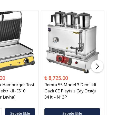
.00
₺ 8,725.00
₺ 
ak Hamburger Tost
Remta 55 Model 3 Demlikli
Re
ektrikli - IS10
Gazlı CE Pleytsiz Çay Ocağı
Do
ir Levha)
34 lt – N13P
Ça
Sepete Ekle
Sepete Ekle