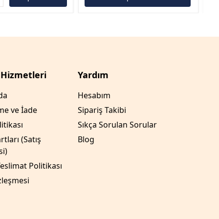
 Hizmetleri
Yardım
da
Hesabım
me ve İade
Sipariş Takibi
litikası
Sıkça Sorulan Sorular
tları (Satış
Blog
i)
eslimat Politikası
zleşmesi