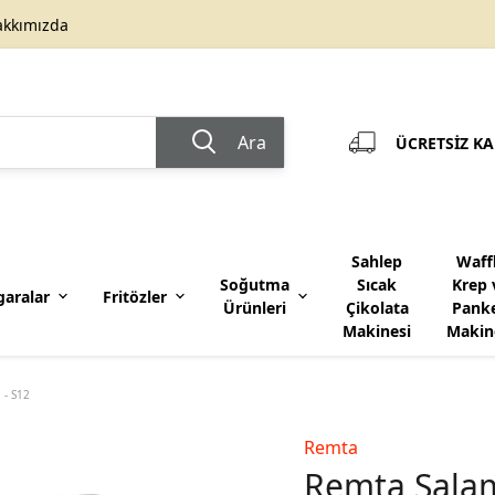
akkımızda
Ara
ÜCRETSİZ KAR
Sahlep
Waff
Soğutma
Sıcak
Krep 
garalar
Fritözler
Ürünleri
Çikolata
Pank
Makinesi
Makin
Benmari
Blender
 - S12
Remta
Remta Salama