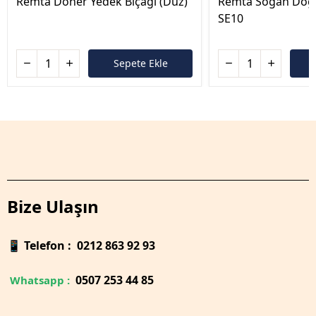
Remta Döner Yedek Bıçağı (Düz)
Remta Soğan Doğ
SE10
Sepete Ekle
Bize Ulaşın
📱
Telefon : 0212 863 92 93
0
507 253 44 85
Whatsapp :