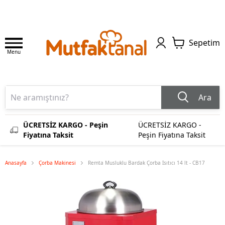
Sepetim
Menu
Ara
ÜCRETSİZ KARGO - Peşin
ÜCRETSİZ KARGO -
Fiyatına Taksit
Peşin Fiyatına Taksit
Anasayfa
Çorba Makinesi
Remta Musluklu Bardak Çorba Isıtıcı 14 lt - CB17