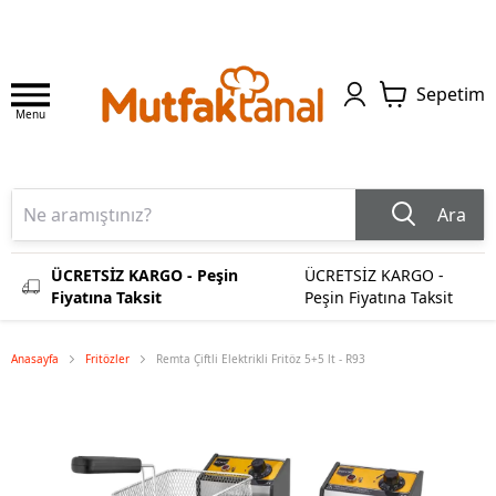
Sepetim
Menu
Ara
ÜCRETSİZ KARGO - Peşin
ÜCRETSİZ KARGO -
Fiyatına Taksit
Peşin Fiyatına Taksit
Anasayfa
Fritözler
Remta Çiftli Elektrikli Fritöz 5+5 lt - R93