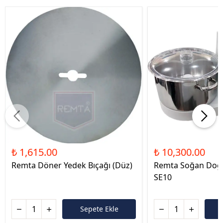
₺ 1,615.00
₺ 10,300.00
Remta Döner Yedek Bıçağı (Düz)
Remta Soğan Doğ
SE10
Sepete Ekle