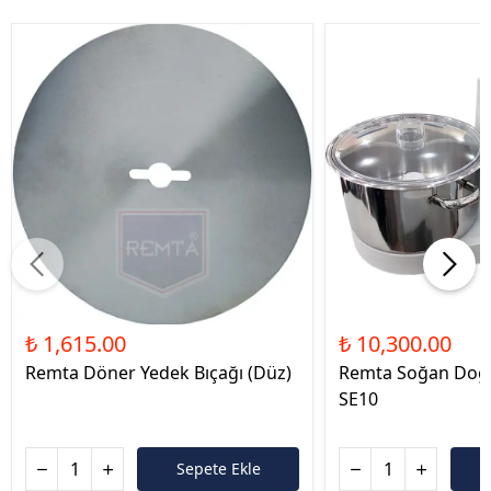
₺ 1,615.00
₺ 10,300.00
Remta Döner Yedek Bıçağı (Düz)
Remta Soğan Doğ
SE10
Sepete Ekle