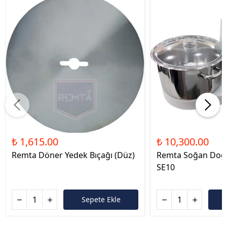
₺ 1,615.00
₺ 10,300.00
Remta Döner Yedek Bıçağı (Düz)
Remta Soğan Doğ
SE10
Sepete Ekle