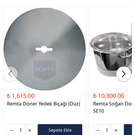
₺ 1,615.00
₺ 10,300.00
Remta Döner Yedek Bıçağı (Düz)
Remta Soğan Doğ
SE10
Sepete Ekle