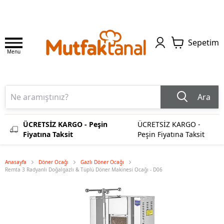
Sepetim
Menu
Ara
ÜCRETSİZ KARGO - Peşin
ÜCRETSİZ KARGO -
Fiyatına Taksit
Peşin Fiyatına Taksit
Anasayfa
Döner Ocağı
Gazlı Döner Ocağı
Remta 3 Radyanlı Doğalgazlı & Tüplü Döner Makinesi Ocağı - D06