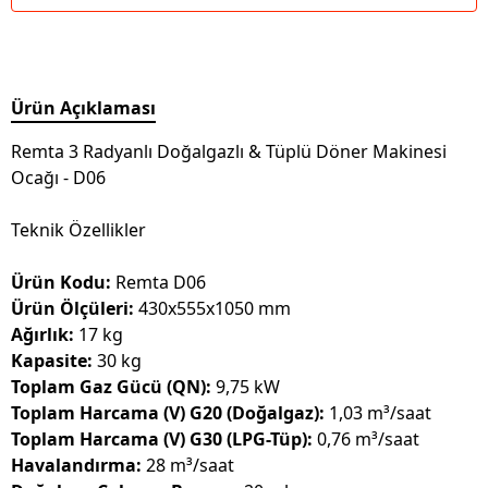
Ürün Açıklaması
Remta 3 Radyanlı Doğalgazlı & Tüplü Döner Makinesi
Ocağı - D06
Teknik Özellikler
Ürün Kodu:
Remta D06
Ürün Ölçüleri:
430x555x1050 mm
Ağırlık:
17 kg
Kapasite:
30 kg
Toplam Gaz Gücü (QN):
9,75 kW
Toplam Harcama (V) G20 (Doğalgaz):
1,03 m³/saat
Toplam Harcama (V) G30 (LPG-Tüp):
0,76 m³/saat
Havalandırma:
28 m³/saat