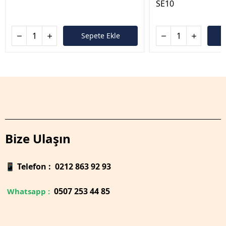
SE10
Sepete Ekle
Bize Ulaşın
📱
Telefon : 0212 863 92 93
0
507 253 44 85
Whatsapp :