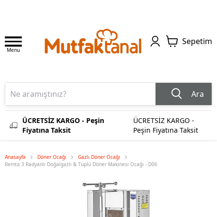
Sepetim
Menu
Ara
ÜCRETSİZ KARGO - Peşin
ÜCRETSİZ KARGO -
Fiyatına Taksit
Peşin Fiyatına Taksit
Anasayfa
Döner Ocağı
Gazlı Döner Ocağı
Remta 3 Radyanlı Doğalgazlı & Tüplü Döner Makinesi Ocağı - D06