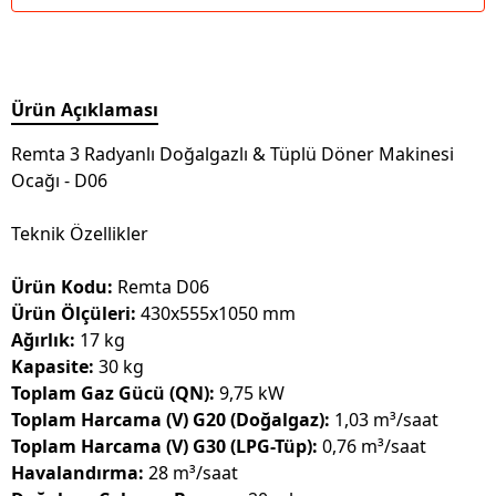
Ürün Açıklaması
Remta 3 Radyanlı Doğalgazlı & Tüplü Döner Makinesi
Ocağı - D06
Teknik Özellikler
Ürün Kodu:
Remta D06
Ürün Ölçüleri:
430x555x1050 mm
Ağırlık:
17 kg
Kapasite:
30 kg
Toplam Gaz Gücü (QN):
9,75 kW
Toplam Harcama (V) G20 (Doğalgaz):
1,03 m³/saat
Toplam Harcama (V) G30 (LPG-Tüp):
0,76 m³/saat
Havalandırma:
28 m³/saat